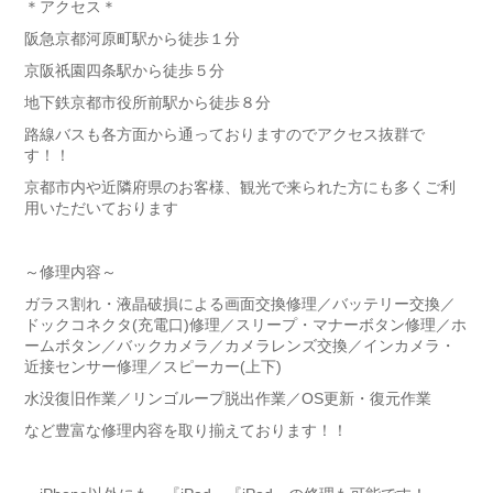
＊アクセス＊
阪急京都河原町駅から徒歩１分
京阪祇園四条駅から徒歩５分
地下鉄京都市役所前駅から徒歩８分
路線バスも各方面から通っておりますのでアクセス抜群で
す！！
京都市内や近隣府県のお客様、観光で来られた方にも多くご利
用いただいております
～修理内容～
ガラス割れ・液晶破損による画面交換修理／バッテリー交換／
ドックコネクタ(充電口)修理／スリープ・マナーボタン修理／ホ
ームボタン／バックカメラ／カメラレンズ交換／インカメラ・
近接センサー修理／スピーカー(上下)
水没復旧作業／リンゴループ脱出作業／OS更新・復元作業
など豊富な修理内容を取り揃えております！！