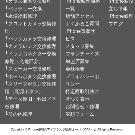
└ガラス液晶交換修理
iPhone修理価格
iPhoneお役
└バッテリー交換
一覧
立ち情報
└水没復旧修理
店舗アクセス
iPhone修理
└フロントカメラ交換修
よくあるご質問
ブログ
理
iPhone買取サー
└バックカメラ交換修理
ビス
└カメラレンズ交換修理
スタッフ募集
└ドックコネクター交換
フランチャイズ
修理（充電部分）
加盟店募集
└スピーカー交換修理
会社概要
└ホームボタン交換修理
プライバシーポ
└スリープボタン交換修
リシー
理（電源ボタン）
特定商取引法に
└データ復旧・救出／基
基づく表示
板修理
お問合せ・修理
└その他修理
依頼フォーム
Copyright © iPhone修理のアイプラス 河原町オーパ（OPA）店 All rights Reserved.