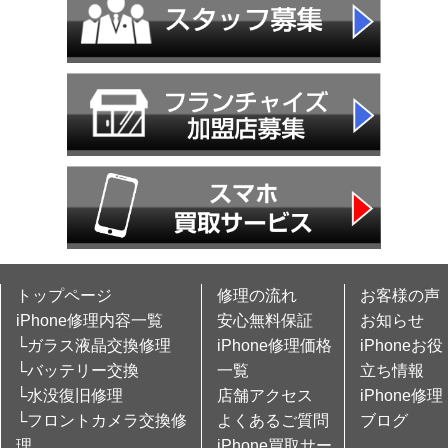
トップページ
修理の流れ
お客様の声
iPhone修理内容一覧
安心無料保証
お知らせ
└ガラス液晶交換修理
iPhone修理価格
iPhoneお役
└バッテリー交換
一覧
立ち情報
└水没復旧修理
店舗アクセス
iPhone修理
└フロントカメラ交換修
よくあるご質問
ブログ
理
iPhone買取サー