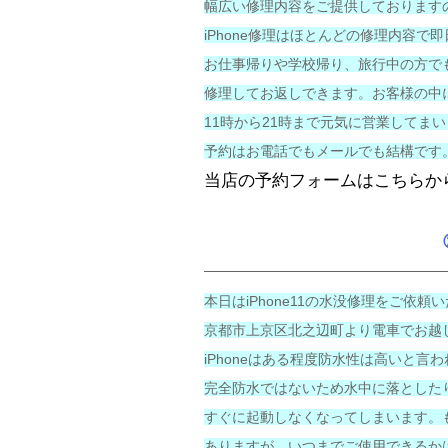
幅広い修理内容をご提供しております
iPhone修理はほとんどの修理内容で
お仕事帰りや学校帰り、旅行中の方で
修理してお返しできます。お客様の中
11時から21時まで元気に営業してま
予約はお電話でもメールでも結構です
当店の予約フォームはこちらか
本日はiPhone11の水没修理をご依頼
京都市上京区北之辺町より電車でお越
iPhoneはある程度防水性は高いと言
完全防水ではないため水中に落とした
すぐに起動しなくなってしまいます。
ありますが、いつまでご使用できるか