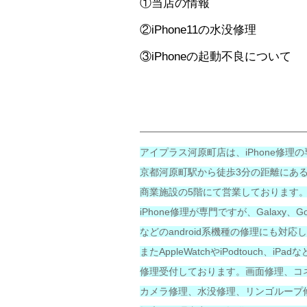
①当店の情報
②iPhone11の水没修理
③iPhoneの起動不良について
アイプラス河原町店は、iPhone修理
京都河原町駅から徒歩3分の距離にある
商業施設の5階にて営業しております
iPhone修理が専門ですが、Galaxy、Goog
などのandroid系機種の修理にも対応
またAppleWatchやiPodtouch、iP
修理受付しております。画面修理、コ
カメラ修理、水没修理、リンゴループ