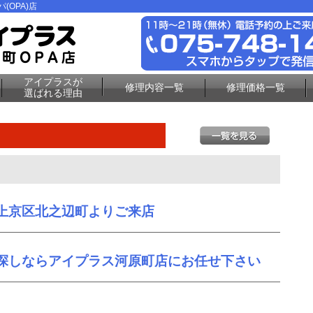
(OPA)店
アイプラスが
修理内容一覧
修理価格一覧
選ばれる理由
上京区北之辺町よりご来店
探しならアイプラス河原町店にお任せ下さい