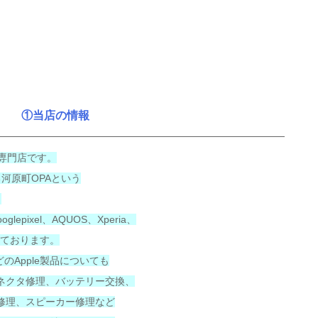
①当店の情報
の専門店です。
河原町OPAという
。
lepixel、AQUOS、Xperia、
しております。
adなどのApple製品についても
ネクタ修理、バッテリー交換、
修理、スピーカー修理など