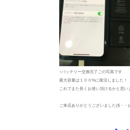
↑バッテリー交換完了ごの写真です
最大容量は１００%に復活しました！
これでまた長くお使い頂けるかと思います(
ご来店ありがとうございました($・・)/