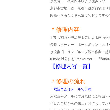
京阪電車 祇園四条駅より徒歩５分
京都市営地下鉄 京都市役所前駅より
路線バスもたくさん通っておりますの
＊修理内容
ガラス割れや液晶破損等による画面交換
各種スピーカー・ホームボタン・スリー
水没復旧・リンゴループ脱出作業・起
iPhone以外にもiPadやiPod、一部a
【修理内容一覧】
＊修理の流れ
・電話またはメールで予約
お電話やメールにてお気軽にご相談く
当日ご予約からの来店もお待ちしてお