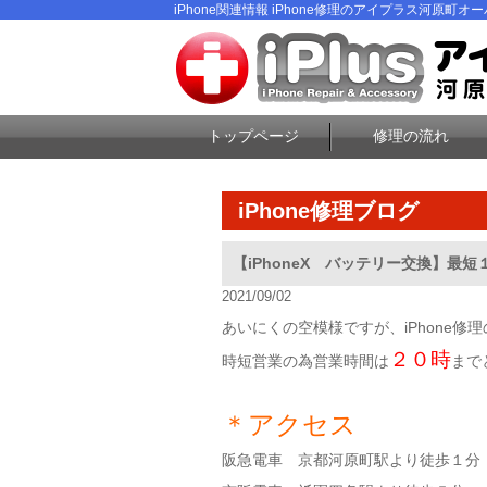
iPhone関連情報 iPhone修理のアイプラス河原町オーパ
トップページ
修理の流れ
iPhone修理ブログ
【iPhoneX バッテリー交換】最
2021/09/02
あいにくの空模様ですが、iPhone
２０時
時短営業の為営業時間は
まで
＊アクセス
阪急電車 京都河原町駅より徒歩１分