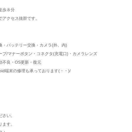
徒歩８分
でアクセス抜群です。
・バッテリー交換・カメラ(外、内)
プ/マナーボタン・コネクタ(充電口)・カメラレンズ
動不良・OS更新・復元
ndroid端末の修理も承っております(・・)/
ださい。
ります。