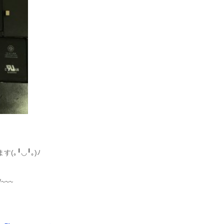
｡╹◡╹｡)ﾉ
~~~