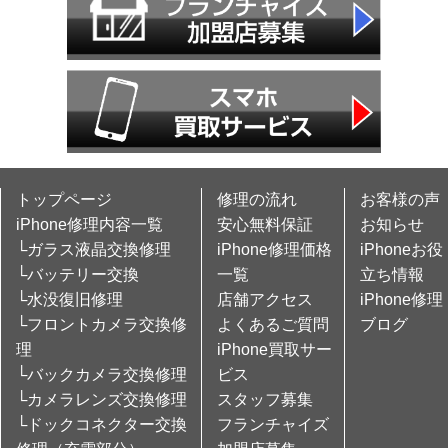
トップページ
修理の流れ
お客様の声
iPhone修理内容一覧
安心無料保証
お知らせ
└ガラス液晶交換修理
iPhone修理価格
iPhoneお役
└バッテリー交換
一覧
立ち情報
└水没復旧修理
店舗アクセス
iPhone修理
└フロントカメラ交換修
よくあるご質問
ブログ
理
iPhone買取サー
└バックカメラ交換修理
ビス
└カメラレンズ交換修理
スタッフ募集
└ドックコネクター交換
フランチャイズ