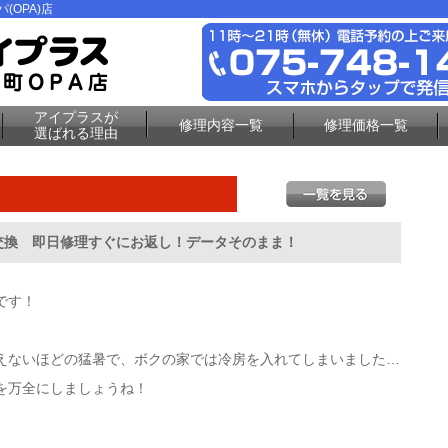
(OPA)店
アイプラスが
修理内容一覧
修理価格一覧
選ばれる理由
面交換 即日修理すぐにお返し！データそのまま！
です！
えないほどの猛暑で、ボクの家では冷房を入れてしまいました…
を万全にしましょうね！