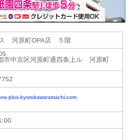
ス 河原町OPA店 ５階
05
都市中京区河原町通四条上ル 河原町
7752
one-plus-kyotokawaramachi.com
1:00