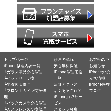
トップページ
修理の流れ
お客様の声
iPhone修理内容一覧
安心無料保証
お知らせ
└ガラス液晶交換修理
iPhone修理価格
iPhoneお役
└バッテリー交換
一覧
立ち情報
└水没復旧修理
店舗アクセス
iPhone修理
└フロントカメラ交換修
よくあるご質問
ブログ
理
iPhone買取サー
└バックカメラ交換修理
ビス
└カメラレンズ交換修理
スタッフ募集