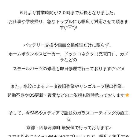
６月より営業時間が２０時まで延長となりました。
お仕事や学校帰り、急なトラブルにも幅広く対応させて頂きま
す(^▽^)/
バッテリー交換や画面交換修理だけに限らず、
ホームボタンやスピーカー、ドックコネクタ（充電口）、カメ
ラなどの
スモールパーツの修理も即日修理で行っております(^▽^)/
また、水没によるデータ復旧作業やリンゴループ脱出作業、
起動不良やOS更新・復元などのご依頼も随時承っております
そして、今SNSやメディアで話題のガラスコーティングの施工
も
京都・四条河原町 最安値で行っております♪
スマホ以外にもAppleWatchやタブレットなど、幅広く施工する