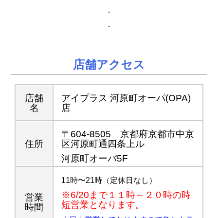
・
・
店舗アクセス
店舗
アイプラス 河原町オーパ(OPA)
名
店
〒604-8505 京都府京都市中京
住所
区河原町通四条上ル
河原町オーパ5F
11時〜21時（定休日なし）
※6/20まで１１時～２０時の時
営業
短営業となります。
時間