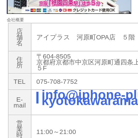
会社概要
店
舗
アイプラス 河原町OPA店 ５階
名
〒604-8505
住
京都府京都市中京区河原町通四条上
所
５F
TEL
075-708-7752
info@iphone-pl
kyotokawarama
E-
mail
営
業
11:00～21:00
時