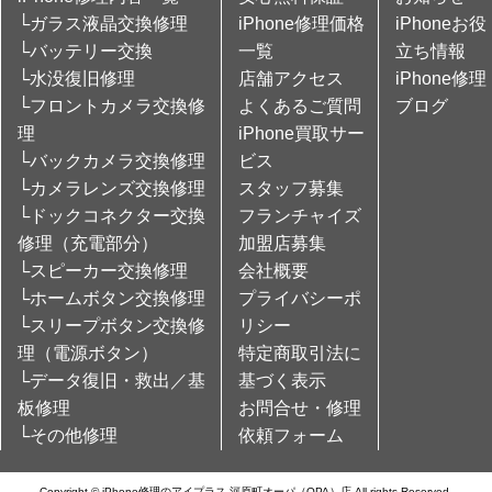
└ガラス液晶交換修理
iPhone修理価格
iPhoneお役
└バッテリー交換
一覧
立ち情報
└水没復旧修理
店舗アクセス
iPhone修理
└フロントカメラ交換修
よくあるご質問
ブログ
理
iPhone買取サー
└バックカメラ交換修理
ビス
└カメラレンズ交換修理
スタッフ募集
└ドックコネクター交換
フランチャイズ
修理（充電部分）
加盟店募集
└スピーカー交換修理
会社概要
└ホームボタン交換修理
プライバシーポ
└スリープボタン交換修
リシー
理（電源ボタン）
特定商取引法に
└データ復旧・救出／基
基づく表示
板修理
お問合せ・修理
└その他修理
依頼フォーム
Copyright © iPhone修理のアイプラス 河原町オーパ（OPA）店 All rights Reserved.