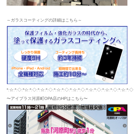
～ガラスコーティングの詳細はこちら～
*:☆:*:◇:*☆:*:◇:*:☆:*:◇:*:☆:*:◇:*:☆:*:◇:*:☆:*:◇:*:☆:*:◇:*:☆:*:◇
〜アイプラス河原町OPA店のHPはこちら〜