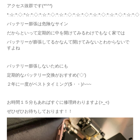
アクセス抜群です(*^^*)
*:☆:*:◇:*☆:*:◇:*:☆:*:◇:*:☆:*:◇:*:☆:*:◇:*:☆:*:◇:*:☆:*:◇:*:☆:*:◇
バッテリー膨張は危険なサイン
だからといって定期的に中を開けてみるわけでもなく家では
バッテリーが膨張してるかなんて開けてみないとわからないで
すよね
バッテリー膨張しないためにも
定期的なバッテリー交換がおすすめ('◇')ゞ
２年に一度がベストタイミング($・・)/~~~
お時間１５分もあればすぐに修理終わりますよ(>_<)
ぜひぜひお待ちしております！！