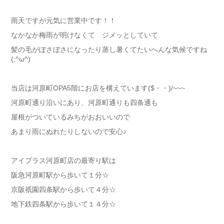
雨天ですが元気に営業中です！！
なかなか梅雨が明けなくて ジメッとしていて
髪の毛がぼさぼさになったり蒸し暑くてたいへんな気候ですね
(;^ω^)
当店は河原町OPA5階にお店を構えています($・・)/~~~
河原町通り沿いにあり、河原町通りも四条通も
屋根がついているみちがおおいいので
あまり雨にぬれたりしないので安心♪
アイプラス河原町店の最寄り駅は
阪急河原町駅から歩いて１分☆
京阪祇園四条駅から歩いて４分☆
地下鉄四条駅から歩いて１４分☆