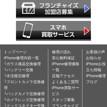
トップページ
修理の流れ
お客様の声
iPhone修理内容一覧
安心無料保証
お知らせ
└ガラス液晶交換修理
iPhone修理価格
iPhoneお役
└バッテリー交換
一覧
立ち情報
└水没復旧修理
店舗アクセス
iPhone修理
└フロントカメラ交換修
よくあるご質問
ブログ
理
iPhone買取サー
└バックカメラ交換修理
ビス
└カメラレンズ交換修理
スタッフ募集
└ドックコネクター交換
フランチャイズ