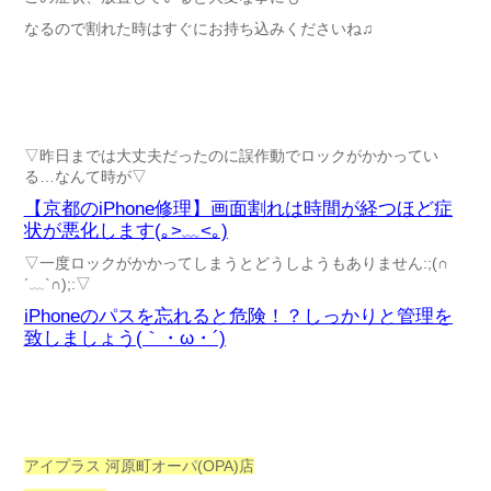
なるので割れた時はすぐにお持ち込みくださいね♫
▽昨日までは大丈夫だったのに誤作動でロックがかかってい
る…なんて時が▽
【京都のiPhone修理】画面割れは時間が経つほど症
状が悪化します(｡>﹏<｡)
▽一度ロックがかかってしまうとどうしようもありません:;(∩
´﹏`∩);:▽
iPhoneのパスを忘れると危険！？しっかりと管理を
致しましょう(｀・ω・´)
アイプラス 河原町オーパ(OPA)店