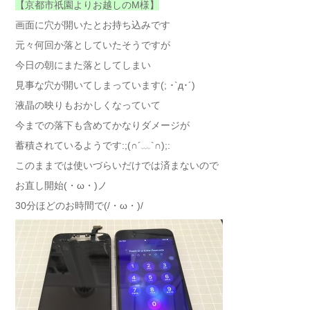
【京都市祇園よりお越しのM様】
画面に穴が開いたとお持ち込みです
元々何回か落としていたそうですが
今日の朝にまた落としてしまい
見事な穴が開いてしまっています(; ･`д･´)
液晶の映りもおかしくなっていて
今までの落下も含めてかなりダメージが
蓄積されているようです:;(∩´﹏`∩);:
このままでは使いづらいだけでは済まないので
お直し開始(・ω・)ノ
30分ほどのお時間で(/・ω・)/