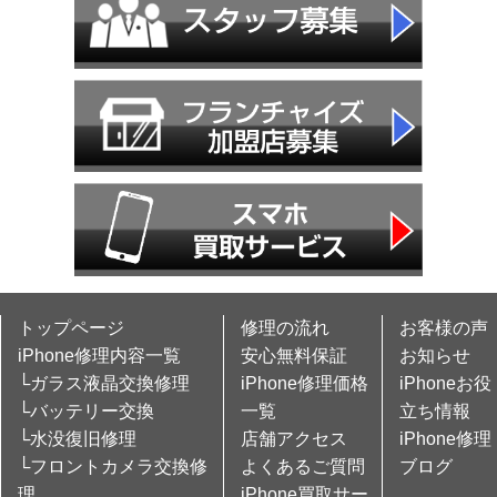
トップページ
修理の流れ
お客様の声
iPhone修理内容一覧
安心無料保証
お知らせ
└ガラス液晶交換修理
iPhone修理価格
iPhoneお役
└バッテリー交換
一覧
立ち情報
└水没復旧修理
店舗アクセス
iPhone修理
└フロントカメラ交換修
よくあるご質問
ブログ
理
iPhone買取サー