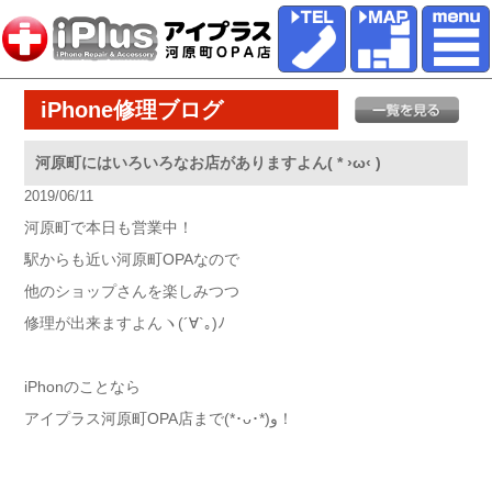
iPhone修理ブログ
河原町にはいろいろなお店がありますよん( * ›ω‹ )
2019/06/11
河原町で本日も営業中！
駅からも近い河原町OPAなので
他のショップさんを楽しみつつ
修理が出来ますよんヽ(´∀`｡)ﾉ
iPhonのことなら
アイプラス河原町OPA店まで(*･ᴗ･*)و！