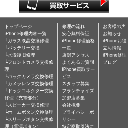
トップページ
修理の流れ
お客様の声
iPhone修理内容一覧
安心無料保証
お知らせ
└ガラス液晶交換修理
iPhone修理価格
iPhoneお役
└バッテリー交換
一覧
立ち情報
└水没復旧修理
店舗アクセス
iPhone修理
└フロントカメラ交換修
よくあるご質問
ブログ
理
iPhone買取サー
└バックカメラ交換修理
ビス
└カメラレンズ交換修理
スタッフ募集
└ドックコネクター交換
フランチャイズ
修理（充電部分）
加盟店募集
└スピーカー交換修理
会社概要
└ホームボタン交換修理
プライバシーポ
└スリープボタン交換修
リシー
理（電源ボタン）
特定商取引法に