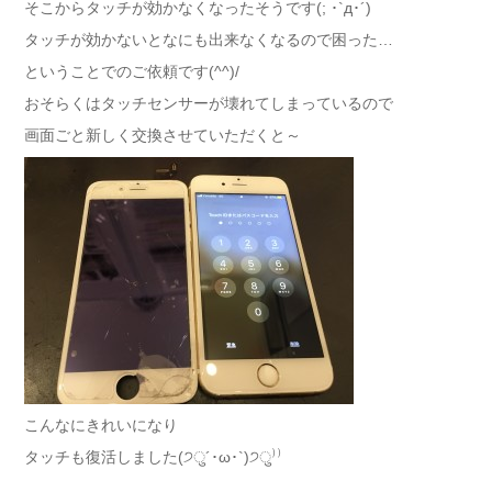
そこからタッチが効かなくなったそうです(; ･`д･´)
タッチが効かないとなにも出来なくなるので困った…
ということでのご依頼です(^^)/
おそらくはタッチセンサーが壊れてしまっているので
画面ごと新しく交換させていただくと～
こんなにきれいになり
タッチも復活しました(੭ु´･ω･`)੭ु⁾⁾