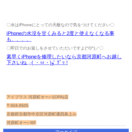
〇水はiPhoneにとっての天敵なので気をつけてください〇
iPhoneの水没を甘くみると2度と使えなくなる事
も、、、、
〇即日でのお返しをさせていただいですよ(^O^)／〇
素早くiPhoneを修理したいなら京都河原町へお越し
下さいね╭( ・ㅂ・)و ̑̑ ｸﾞｯ !
アイプラス 河原町オーパ(OPA)店
〒604-8505
京都府京都市中京区河原町通四条上ル
河原町オーパ6F
アーカイブ