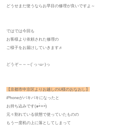
どうせまだ使うならお早目の修理が良いですよ～
ではでは今回も
お客様より依頼された修理の
ご様子をお届けしていきます♬
どうぞ～～～(´っ･ω･)っ
【京都市中京区よりお越しのU様のおなおし】
iPhoneがバキバキになったと
お持ち込みです(๑•̀ㅂ•́)
元々割れている状態で使っていたものの
もう一度机の上に落としてしまって