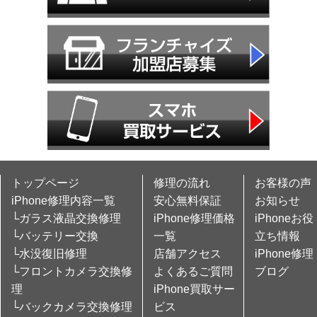
トップページ
修理の流れ
お客様の声
iPhone修理内容一覧
安心無料保証
お知らせ
└ガラス液晶交換修理
iPhone修理価格
iPhoneお役
└バッテリー交換
一覧
立ち情報
└水没復旧修理
店舗アクセス
iPhone修理
└フロントカメラ交換修
よくあるご質問
ブログ
理
iPhone買取サー
└バックカメラ交換修理
ビス