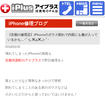
iPhone修理ブログ
《京都の修理店》iPhoneのガラス割れで内面にも傷が入って
いるかも…･ﾟ･(｡
д
｡)･ﾟ･
2019/02/26
壊れてしまったiPhoneの画面も
京都河原町のアイプラス
で即日修理を♫
落としたりなど簡単なきっかけで突然
割れてしまうことのある表のガラスなどは
小さいヒビだからと放っておいてはいけません！