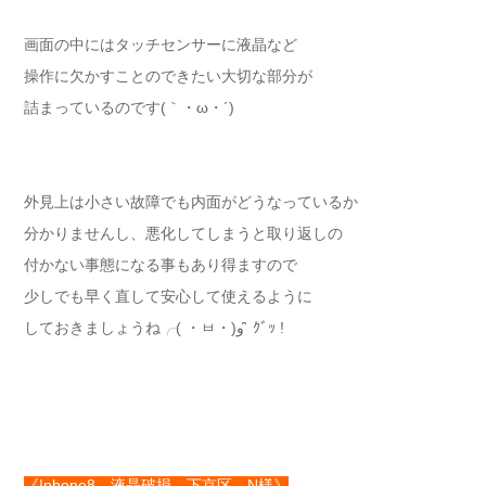
画面の中にはタッチセンサーに液晶など
操作に欠かすことのできたい大切な部分が
詰まっているのです(｀・ω・´)
外見上は小さい故障でも内面がどうなっているか
分かりませんし、悪化してしまうと取り返しの
付かない事態になる事もあり得ますので
少しでも早く直して安心して使えるように
しておきましょうね╭( ・ㅂ・)و ̑̑ ｸﾞｯ !
《Iphone8 液晶破損 下京区 N様》