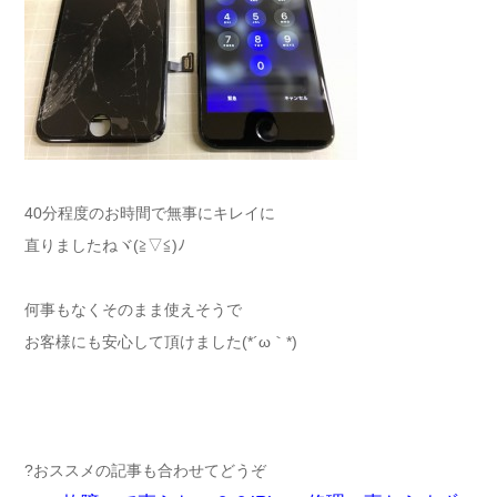
40分程度のお時間で無事にキレイに
直りましたねヾ(≧▽≦)ﾉ
何事もなくそのまま使えそうで
お客様にも安心して頂けました(*´ω｀*)
?おススメの記事も合わせてどうぞ