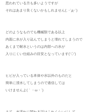
思われている方も多いようですが
それはあまり良くないかもしれません(; ･`д･´)
どのようなものでも機械類である以上
内面に水が入り込んでしまうと壊れてしまうので
あくまで耐水というのは内部への水が
入りにくい仕組みの目安となっています('◇')ゞ
ヒビが入っている本体や水以外のものだと
簡単に浸水してしまうので過信しては
いけませんよ(｀・ω・´)
さて、水濡れに関わる話はこれくらいにして