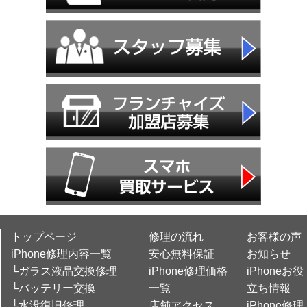
トップページ
修理の流れ
お客様の声
iPhone修理内容一覧
安心無料保証
お知らせ
└ガラス液晶交換修理
iPhone修理価格
iPhoneお役
└バッテリー交換
一覧
立ち情報
└水没復旧修理
店舗アクセス
iPhone修理