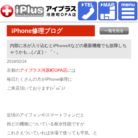
iPhone修理ブログ
内部に水が入り込むとiPhoneXなどの最新機種でも故障しち
ゃうかも…(ノД`)・゜・。
2019/02/24
京都の
アイプラス河原町OPA店
には
毎日たくさんの方がiPhone修理に
ご来店頂いております(=ﾟωﾟ)ﾉ
近頃のアイフォンやスマートフォンだと
殆どの機種についている耐水性能ですが
これさえついていれば水場で使っても平気…と