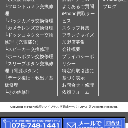
└フロントカメラ交換修
よくあるご質問
ブログ
理
iPhone買取サー
└バックカメラ交換修理
ビス
└カメラレンズ交換修理
スタッフ募集
└ドックコネクター交換
フランチャイズ
修理（充電部分）
加盟店募集
└スピーカー交換修理
会社概要
└ホームボタン交換修理
プライバシーポ
└スリープボタン交換修
リシー
理（電源ボタン）
特定商取引法に
└データ復旧・救出／基
基づく表示
板修理
お問合せ・修理
└その他修理
依頼フォーム
Copyright © iPhone修理のアイプラス 河原町オーパ（OPA）店 All rights Reserved.