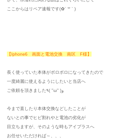
ここからはリペア速報です(✿´ ꒳ ` )
【Iphone6 画面と電池交換 南区 F様】
長く使っていた本体がボロボロになってきたので
一度綺麗に使えるようにしたいと当店へ
ご依頼を頂きました٩( ''ω'' )و
今まで直したり本体交換などしたことが
ないとの事でヒビ割れやと電池の劣化が
目立ちますが、そのような時もアイプラスへ
お任せいただければ～、、、