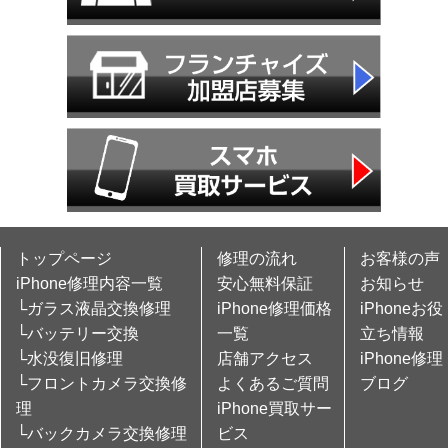
トップページ
修理の流れ
お客様の声
iPhone修理内容一覧
安心無料保証
お知らせ
└ガラス液晶交換修理
iPhone修理価格
iPhoneお役
└バッテリー交換
一覧
立ち情報
└水没復旧修理
店舗アクセス
iPhone修理
└フロントカメラ交換修
よくあるご質問
ブログ
理
iPhone買取サー
└バックカメラ交換修理
ビス