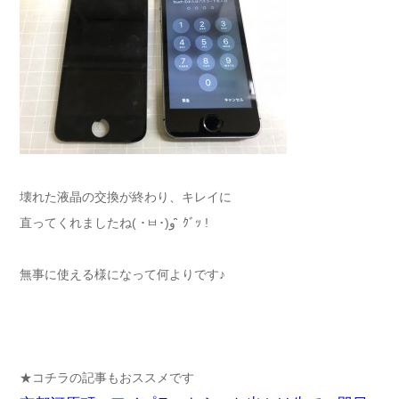
壊れた液晶の交換が終わり、キレイに
直ってくれましたね( ･ㅂ･)و ̑̑ ｸﾞｯ !
無事に使える様になって何よりです♪
★コチラの記事もおススメです