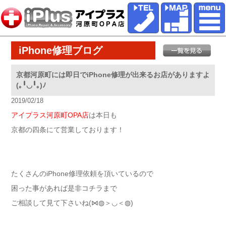
iPhone修理ブログ
京都河原町には即日でiPhone修理が出来るお店がありますよ
(｡╹◡╹｡)ﾉ
2019/02/18
アイプラス河原町OPA店
は本日も
京都の四条にて営業しております！
たくさんのiPhone修理依頼を頂いているので
困った事があれば是非コチラまで
ご相談して見て下さいね(⋈◍＞◡＜◍)