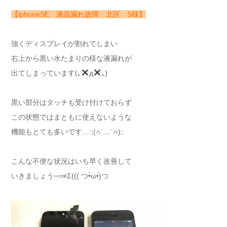
【iphoneSE 液晶漏れ故障 北区 S様】
強くディスプレイが割れてしまい
右上から黒い水たまりの様な液漏れが
出てしまっています(｡
д
｡)
黒い部分はタッチも受け付けておらず
この状態ではまともに使えないような
機能もとても多いです…:;(∩´﹏`∩);:
こんな不便な状況はいち早く改善して
いきましょう─=≡Σ((( つ•̀ω•́)つ