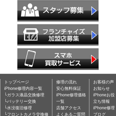
トップページ
修理の流れ
お客様の声
iPhone修理内容一覧
安心無料保証
お知らせ
└ガラス液晶交換修理
iPhone修理価格
iPhoneお役
└バッテリー交換
一覧
立ち情報
└水没復旧修理
店舗アクセス
iPhone修理
└フロントカメラ交換修
よくあるご質問
ブログ