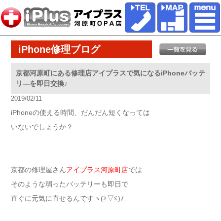
iPhone修理ブログ
京都河原町にある修理店アイプラスで気になるiPhoneバッテ
リ―を即日交換♪
2019/02/11
iPhoneの使える時間、だんだん短くなっては
いないでしょうか？
京都の修理屋さん
アイプラス河原町店
では
そのような弱ったバッテリーも即日で
直ぐに元気に直せるんですヽ(≧▽≦)ﾉ