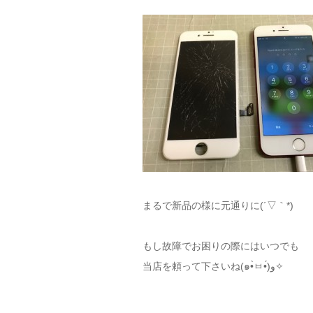
まるで新品の様に元通りに(´▽｀*)
もし故障でお困りの際にはいつでも
当店を頼って下さいね(๑•̀ㅂ•́)و✧