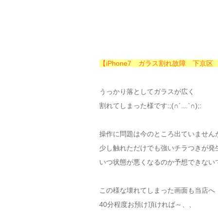
【iPhone7 ガラス割れ故障 下京区
うっかり落としてガラスが広く
割れてしまった様です:;(∩´﹏`∩);:
操作に問題は今のところ出ていません
少し触れただけでも強いチラつきが発
いつ状態が悪くなるのか予想できない
この様な壊れてしまった画面も当店へ
40分程度お預け頂ければ～、、