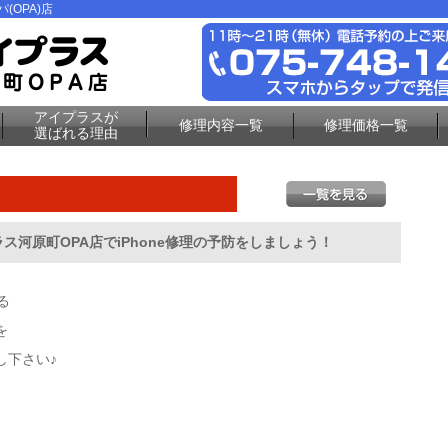
(OPA)店
アイプラスが
修理内容一覧
修理価格一覧
選ばれる理由
河原町OPA店でiPhone修理の予防をしましょう！
る
を
し下さい♪