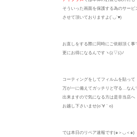
そういった画面を保護する為のサービ
させて頂いておりますよ(´◡`♥)
お直しをする際に同時にご依頼頂く事
更にお得になるんですヽ(≧▽≦)ﾉ
コーティングをしてフィルムを貼って
万が一に備えてガッチリと守る…なん
出来ますので気になる方は是非当店へ
お越し下さいませ(o´∀｀o)
では本日のリペア速報です(๑＞◡＜๑)