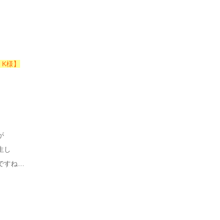
 K様】
が
生し
ですね…