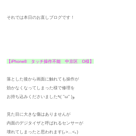
それでは本日のお直しブログです！
【iPhone8 タッチ操作不能 中京区 O様】
落とした後から画面に触れても操作が
効かなくなってしまった様で修理を
お持ち込みくださいました٩( ''ω'' )و
見た目に大きな傷はありませんが
内面のデジタイザと呼ばれるセンサーが
壊れてしまったと思われます(｡>﹏<｡)