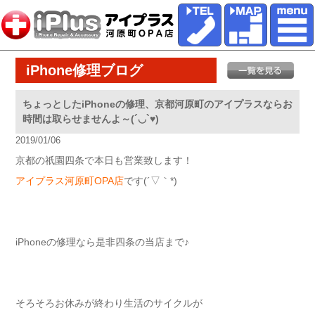
iPhone修理ブログ
ちょっとしたiPhoneの修理、京都河原町のアイプラスならお
時間は取らせませんよ～(´◡`♥)
2019/01/06
京都の祇園四条で本日も営業致します！
アイプラス河原町OPA店
です(´▽｀*)
iPhoneの修理なら是非四条の当店まで♪
そろそろお休みが終わり生活のサイクルが