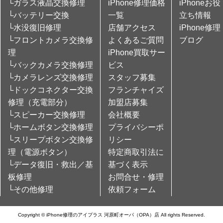
└ガラス液晶交換修理
iPhone修理価格
iPhoneお役
└バッテリー交換
一覧
立ち情報
└水没復旧修理
店舗アクセス
iPhone修理
└フロントカメラ交換修
よくあるご質問
ブログ
理
iPhone買取サー
└バックカメラ交換修理
ビス
└カメラレンズ交換修理
スタッフ募集
└ドックコネクター交換
フランチャイズ
修理（充電部分）
加盟店募集
└スピーカー交換修理
会社概要
└ホームボタン交換修理
プライバシーポ
└スリープボタン交換修
リシー
理（電源ボタン）
特定商取引法に
└データ復旧・救出／基
基づく表示
板修理
お問合せ・修理
└その他修理
依頼フォーム
Copyright © iPhone修理のアイプラス 河原町オーパ（OPA）店 All rights Reserved.