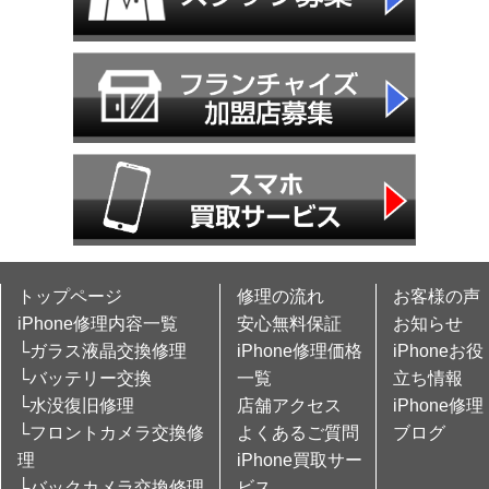
トップページ
修理の流れ
お客様の声
iPhone修理内容一覧
安心無料保証
お知らせ
└ガラス液晶交換修理
iPhone修理価格
iPhoneお役
└バッテリー交換
一覧
立ち情報
└水没復旧修理
店舗アクセス
iPhone修理
└フロントカメラ交換修
よくあるご質問
ブログ
理
iPhone買取サー
└バックカメラ交換修理
ビス