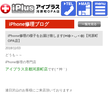
iPhone修理ブログ
iPhone修理の様子をお届け致します(⋈◍＞◡＜◍)【河原町
OPA店】
2018/11/03
どうも～～
iPhone修理の専門店
アイプラス京都河原町店
です( *´艸｀)
連日沢山のお客様にご来店頂いております♬