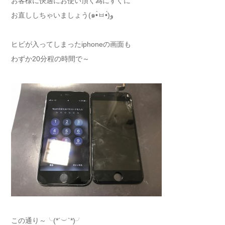
お客様に快適にお使い頂く為にすぐに
お直ししちゃいましょう(๑•̀ㅂ•́)و
ヒビが入ってしまったiphoneの画面も
わずか20分程の時間で～
この通り～╰(*´︶`*)╯