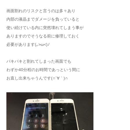
画面割れのリスクと言うのは多々あり
内部の液晶までダメージを負っていると
使い続けている内に突然壊れてしまう事が
ありますのでそうなる前に修理しておく
必要があります(｡>ω<)ﾉ
パキパキと割れてしまった画面でも
わずか40分程のお時間であっという間に
お直し出来ちゃうんです(∩´∀｀)∩