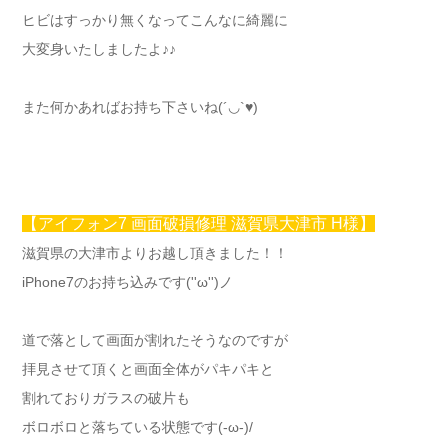
ヒビはすっかり無くなってこんなに綺麗に
大変身いたしましたよ♪♪
また何かあればお持ち下さいね(´◡`♥)
【アイフォン7 画面破損修理 滋賀県大津市 H様】
滋賀県の大津市よりお越し頂きました！！
iPhone7のお持ち込みです(''ω'')ノ
道で落として画面が割れたそうなのですが
拝見させて頂くと画面全体がパキパキと
割れておりガラスの破片も
ボロボロと落ちている状態です(-ω-)/