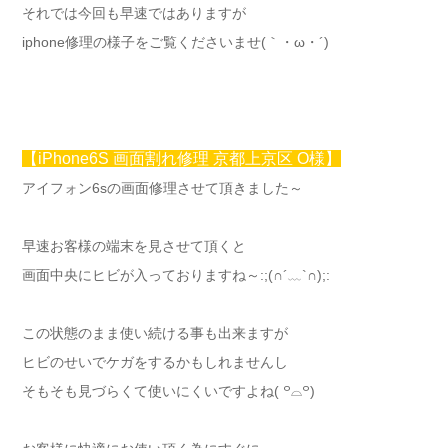
それでは今回も早速ではありますが
iphone修理の様子をご覧くださいませ(｀・ω・´)ゞ
【iPhone6S 画面割れ修理 京都上京区 O様】
アイフォン6sの画面修理させて頂きました～
早速お客様の端末を見させて頂くと
画面中央にヒビが入っておりますね～:;(∩´﹏`∩);:
この状態のまま使い続ける事も出来ますが
ヒビのせいでケガをするかもしれませんし
そもそも見づらくて使いにくいですよね( ꒪⌓꒪)