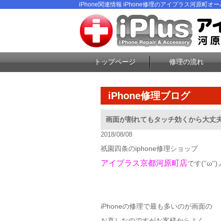
iPhone関連情報 iPhone修理のアイプラス河原町オーパ
トップページ
修理の流れ
iPhone修理ブログ
画面が割れてもタッチ効くから大丈夫！
2018/08/08
祇園四条のiphone修理ショップ
アイプラス京都河原町店
です(''ω'')
iPhoneの修理で最も多いのが画面の
お直しなのですがお客様からよく