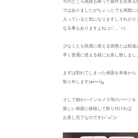
今のところ画面も映って操作も出来る
ではありましたがちょっとでも画面に
入っていると気になりますしそれがス
なる事もありますよね:;(∩´﹏`∩);:
少なくとも快適に使える状態とは程遠
まずは割れてしまった画面を本体から
取り外します(๑•̀ㅂ•́)و
そして細かいインカメラ等のパーツを
新しい画面に移植して取り付ければ
お直し完了なのです(=ﾟωﾟ)ﾉ