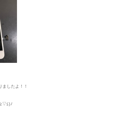
りましたよ！！
▽≦)ﾉ