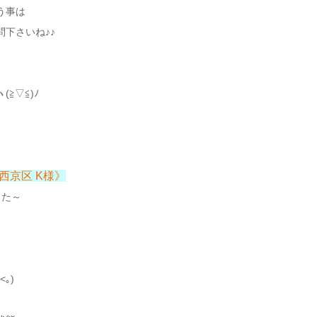
う事は
下さいね♪♪
≧▽≦)ﾉ
都西京区 K様》
した～
｡)