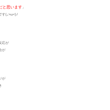
だと思います
」
｡>ω<)ﾉ
反応が
合が
ジが
き