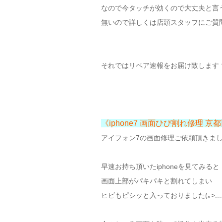
なので今タッチが効くので大丈夫と言
無いので詳しくは店頭スタッフにご質問
それではリペア速報をお届け致しますヽ(
《iphone7 画面ひび割れ修理 京
アイフォン7の画面修理ご依頼頂きま
早速お持ち頂いたiphoneを見てみると
画面上部がパキパキと割れてしまい
ヒビもピシッと入っておりました(｡>﹏<