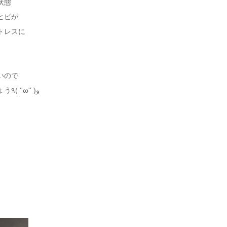
状態
ヒビが
トレスに
いので
早く普通に使える様にお直し致しましょう٩( ''ω'' )و