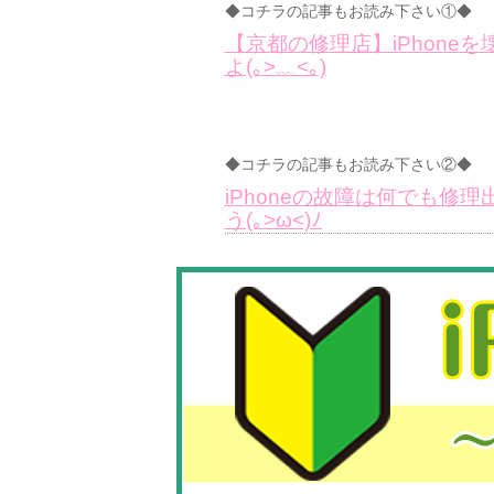
◆コチラの記事もお読み下さい①◆
【京都の修理店】iPhon
よ(｡>﹏<｡)
◆コチラの記事もお読み下さい②◆
iPhoneの故障は何でも
う(｡>ω<)ﾉ