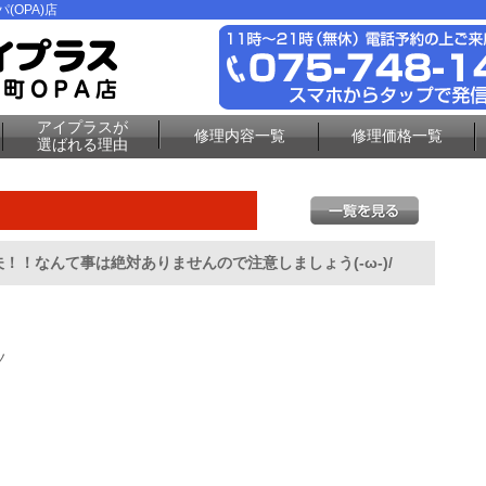
(OPA)店
アイプラスが
修理内容一覧
修理価格一覧
選ばれる理由
！なんて事は絶対ありませんので注意しましょう(-ω-)/
ノ