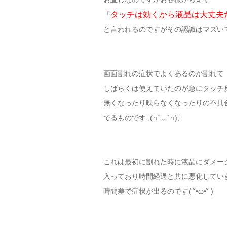
タッチは効くから液晶は大丈夫
「
と言われるのですがその認識はマズいです(
画面割れの症状でよくあるのが割れて
しばらくは使えていたのが急にタッチ
無くなったり映らなくなったりの不具
でるものです:;(∩´﹏`∩);:
これは最初に割れた時に液晶にダメー
入っており時間経過と共に悪化してい
時間差で症状が出るのです( ˘•ω•˘ )