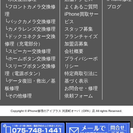
└フロントカメラ交換修
よくあるご質問
ブログ
理
iPhone買取サー
└バックカメラ交換修理
ビス
└カメラレンズ交換修理
スタッフ募集
└ドックコネクター交換
フランチャイズ
修理（充電部分）
加盟店募集
└スピーカー交換修理
会社概要
└ホームボタン交換修理
プライバシーポ
└スリープボタン交換修
リシー
理（電源ボタン）
特定商取引法に
└データ復旧・救出／基
基づく表示
板修理
お問合せ・修理
└その他修理
依頼フォーム
Copyright © iPhone修理のアイプラス 河原町オーパ（OPA）店 All rights Reserved.