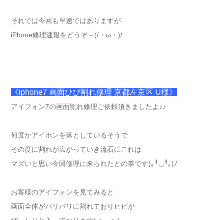
それでは今回も早速ではありますが
iPhone修理速報をどうぞ～(/・ω・)/
《iphone7 画面ひび割れ修理 京都左京区 U様》
アイフォン7の画面割れ修理ご依頼頂きましたよ♪♪
何度かアイホンを落としているそうで
その度に割れが広がっていき流石にこれは
マズいと思い今回修理に来られたとの事です(｡╹◡╹｡)ﾉ
お客様のアイフォンを見てみると
画面全体がバリバリに割れておりヒビが