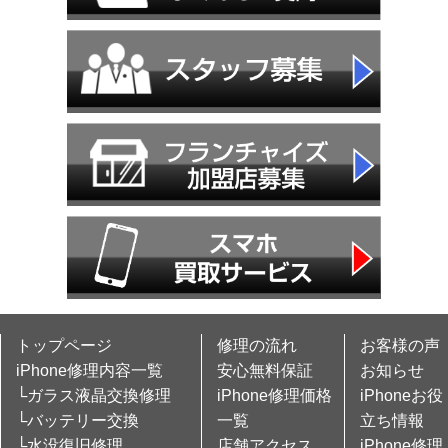
トップページ
修理の流れ
お客様の声
iPhone修理内容一覧
安心無料保証
お知らせ
└ガラス液晶交換修理
iPhone修理価格
iPhoneお役
└バッテリー交換
一覧
立ち情報
└水没復旧修理
店舗アクセス
iPhone修理