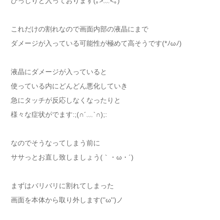
びっしりと入っております(｡>﹏<｡)
これだけの割れなので画面内部の液晶にまで
ダメージが入っている可能性が極めて高そうです(*ﾉωﾉ)
液晶にダメージが入っていると
使っている内にどんどん悪化していき
急にタッチが反応しなくなったりと
様々な症状がでます:;(∩´﹏`∩);:
なのでそうなってしまう前に
ササっとお直し致しましょう(｀・ω・´)ゞ
まずはバリバリに割れてしまった
画面を本体から取り外します(''ω'')ノ