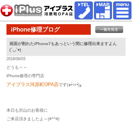
iPhone修理ブログ
画面が割れたiPhone7もあっという間に修理出来ますよん
(´◡`♥)
2018/06/03
どうも～～
iPhone修理の専門店
アイプラス河原町OPA店
です(๑•̀ㅂ•́)و
本日も沢山のお客様に
ご来店頂きましたよ～(#^^#)