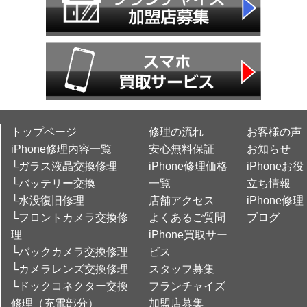
トップページ
修理の流れ
お客様の声
iPhone修理内容一覧
安心無料保証
お知らせ
└ガラス液晶交換修理
iPhone修理価格
iPhoneお役
└バッテリー交換
一覧
立ち情報
└水没復旧修理
店舗アクセス
iPhone修理
└フロントカメラ交換修
よくあるご質問
ブログ
理
iPhone買取サー
└バックカメラ交換修理
ビス
└カメラレンズ交換修理
スタッフ募集
└ドックコネクター交換
フランチャイズ
修理（充電部分）
加盟店募集