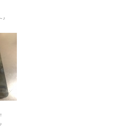
～♪
!
♪