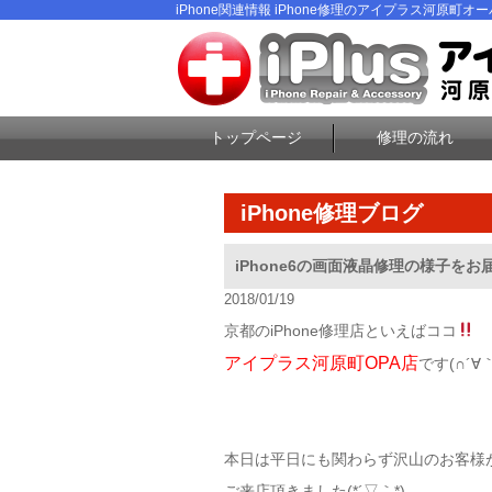
iPhone関連情報 iPhone修理のアイプラス河原町オーパ
トップページ
修理の流れ
iPhone修理ブログ
iPhone6の画面液晶修理の様子をお
2018/01/19
京都のiPhone修理店といえばココ
アイプラス河原町OPA店
です(∩´∀｀
本日は平日にも関わらず沢山のお客様
ご来店頂きました(*´▽｀*)