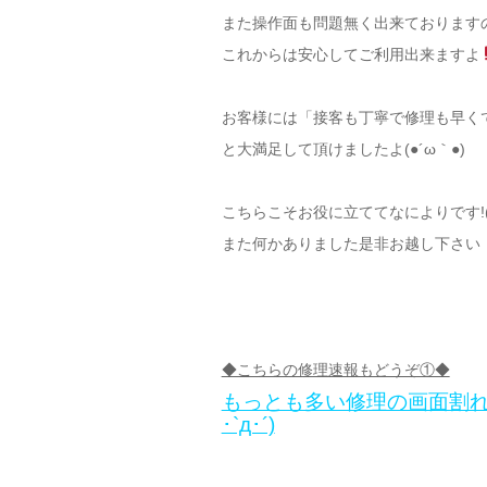
また操作面も問題無く出来ております
これからは安心してご利用出来ますよ
お客様には「接客も丁寧で修理も早く
と大満足して頂けましたよ(●´ω｀●)
こちらこそお役に立ててなによりです!(^
また何かありました是非お越し下さい
◆こちらの修理速報もどうぞ①◆
もっとも多い修理の画面割れ
･`д･´)