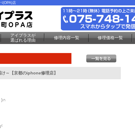
(OPA)店
アイプラスが
修理内容一覧
修理価格一覧
選ばれる理由
届け～【京都のiphone修理店】
)∩
が