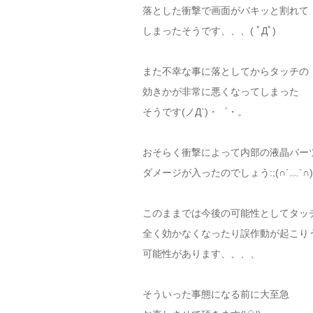
落とした衝撃で画面がバキッと割れて
しまったそうです、、、( ﾟДﾟ)
また不幸な事に落としてからタッチの
効きかが非常に悪くなってしまった
そうです(ノД`)・゜・。
おそらく衝撃によって内部の液晶パー
ダメージが入ったのでしょう:;(∩´﹏`∩);
このままでは今後の可能性としてタッ
全く効かなくなったり誤作動が起こり
可能性があります、、、、
そういった事態になる前に大至急