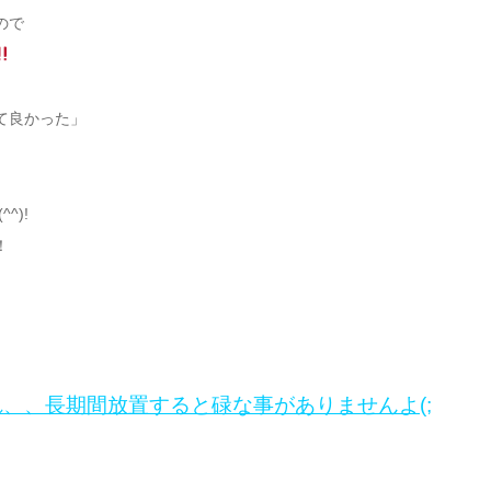
ので
て良かった」
^)!
！
、、長期間放置すると碌な事がありませんよ(;