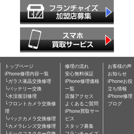
トップページ
修理の流れ
お客様の声
iPhone修理内容一覧
安心無料保証
お知らせ
└ガラス液晶交換修理
iPhone修理価格
iPhoneお役
└バッテリー交換
一覧
立ち情報
└水没復旧修理
店舗アクセス
iPhone修理
└フロントカメラ交換修
よくあるご質問
ブログ
理
iPhone買取サー
└バックカメラ交換修理
ビス
└カメラレンズ交換修理
スタッフ募集
└ドックコネクター交換
フランチャイズ