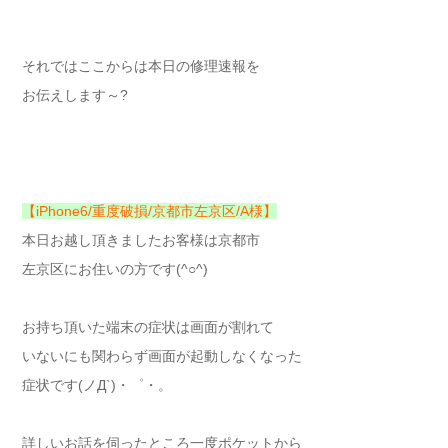
それではここからは本日の修理速報を
お伝えします～?
【iPhone6/重度破損/京都市左京区/A様】
本日お越し頂きましたお客様は京都市
左京区にお住いの方です(^○^)
お持ち頂いた端末の症状は画面が割れて
いないにも関わらず画面が起動しなくなった
症状です(ノД`)・゜・。
詳しいお話を伺ったところ一度ポケットから