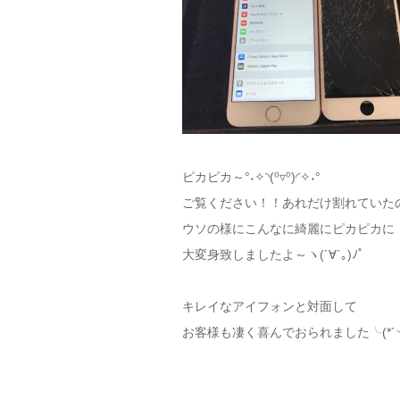
ピカピカ～°˖✧◝(⁰▿⁰)◜✧˖°
ご覧ください！！あれだけ割れていた
ウソの様にこんなに綺麗にピカピカに
大変身致しましたよ～ヽ(´∀`｡)ﾉﾟ
キレイなアイフォンと対面して
お客様も凄く喜んでおられました╰(*´︶