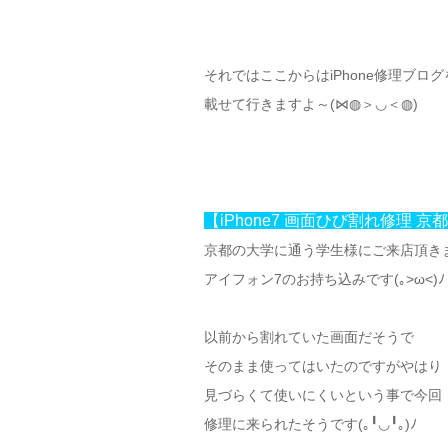
それではここからはiPhone修理ブログ
載せて行きますよ～(⋈◍＞◡＜◍)
【iPhone7 画面ひび割れ修理 京
京都の大学に通う学生様にご来店頂き
アイフォン7のお持ち込みです(｡>ω<)ﾉ
以前から割れていた画面だそうで
そのまま使ってはいたのですがやはり
見づらくて使いにくいという事で今回
修理に来られたそうです(｡╹◡╹｡)ﾉ