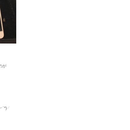
のが
`*)╯