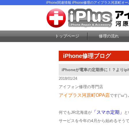
iPhone関連情報 iPhone修理のアイプラス河原町オーパ
トップページ
修理の流れ
iPhone修理ブログ
iPhoneが電車の定期券に！？よりip
2018/01/24
アイフォン修理の専門店
アイプラス河原町OPA店
です(''ω''
「スマホ定期」
何でもJR北海道が
と
サービスを今年の4月から始めるそうですね(