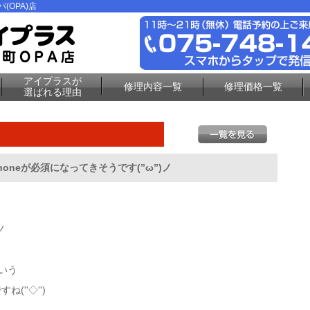
(OPA)店
アイプラスが
修理内容一覧
修理価格一覧
選ばれる理由
honeが必須になってきそうです(”ω”)ノ
)ノ
いう
''◇'')ゞ