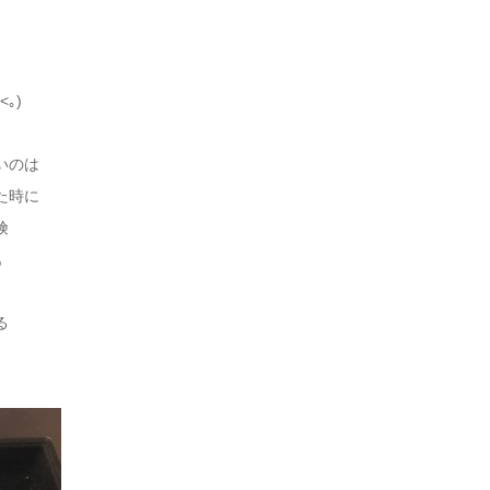
｡)
いのは
た時に
険
̀ㅂ•́)و
る