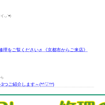
◡`♥)
破損修理をご覧ください♬《京都市からご来店》
から
3つご紹介します～(*^▽^*)