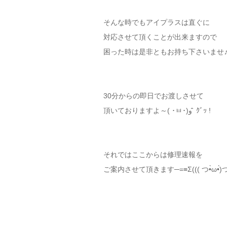
そんな時でもアイプラスは直ぐに
対応させて頂くことが出来ますので
困った時は是非ともお持ち下さいませ
30分からの即日でお渡しさせて
頂いておりますよ～( ･ㅂ･)و ̑̑ ｸﾞｯ !
それではここからは修理速報を
ご案内させて頂きます─=≡Σ((( つ•̀ω•́)