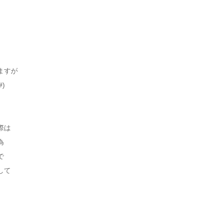
ますが
)
際は
為
で
して