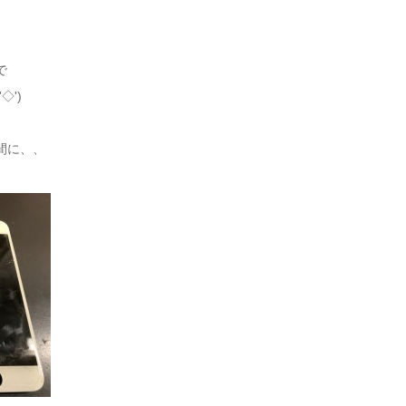
で
◇')ゞ
間に、、