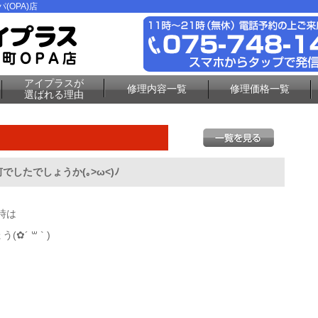
(OPA)店
アイプラスが
修理内容一覧
修理価格一覧
選ばれる理由
したでしょうか(｡>ω<)ﾉ
時は
´ ꒳ ` )