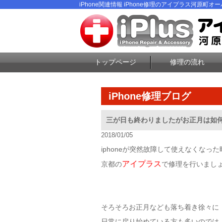
iPhone関連情報 iPhone修理のアイプラス河原町オーパ
トップページ
修理の流れ
iPhone修理ブログ
三が日も終わりましたがお正月は如何で
2018/01/05
iphoneが突然故障して使えなくなった
アイプラス
京都の
で修理を行いましょう(✿
そろそろお正月なども落ち着き徐々に
日常に戻り始めている方も多いのでは