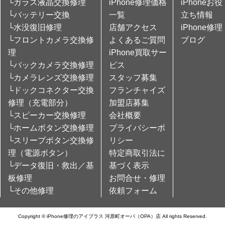
└ガラス液晶交換修理
iPhone修理価格
iPhoneお役
└バッテリー交換
一覧
立ち情報
└水没復旧修理
店舗アクセス
iPhone修理
└フロントカメラ交換修
よくあるご質問
ブログ
理
iPhone買取サー
└バックカメラ交換修理
ビス
└カメラレンズ交換修理
スタッフ募集
└ドックコネクター交換
フランチャイズ
修理（充電部分）
加盟店募集
└スピーカー交換修理
会社概要
└ホームボタン交換修理
プライバシーポ
└スリープボタン交換修
リシー
理（電源ボタン）
特定商取引法に
└データ復旧・救出／基
基づく表示
板修理
お問合せ・修理
└その他修理
依頼フォーム
Copyright © iPhone修理のアイプラス 河原町オーパ（OPA）店 All rights Reserved.