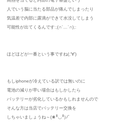
高熱を当てると内部の電子基盤という
人でいう脳に当たる部品が痛んでしまったり
気温差で内部に露滴ができて水没してしまう
可能性が出てくるんです:;(∩´﹏`∩);:
ほどほどが一番という事ですね(;'∀')
もしiphoneが冷えている訳では無いのに
電池の減りが早い場合はもしかしたら
バッテリーが劣化しているかもしれませんので
そんな方は当店でバッテリー交換を
しちゃいましょうね～(❀╹◡╹)ﾉﾞ