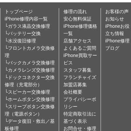
トップページ
修理の流れ
お客様の声
iPhone修理内容一覧
安心無料保証
お知らせ
└ガラス液晶交換修理
iPhone修理価格
iPhoneお役
└バッテリー交換
一覧
立ち情報
└水没復旧修理
店舗アクセス
iPhone修理
└フロントカメラ交換修
よくあるご質問
ブログ
理
iPhone買取サー
└バックカメラ交換修理
ビス
└カメラレンズ交換修理
スタッフ募集
└ドックコネクター交換
フランチャイズ
修理（充電部分）
加盟店募集
└スピーカー交換修理
会社概要
└ホームボタン交換修理
プライバシーポ
└スリープボタン交換修
リシー
理（電源ボタン）
特定商取引法に
└データ復旧・救出／基
基づく表示
板修理
お問合せ・修理