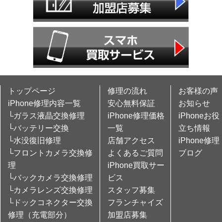
トップページ
修理の流れ
お客様の声
iPhone修理内容一覧
安心無料保証
お知らせ
└ガラス液晶交換修理
iPhone修理価格
iPhoneお役
└バッテリー交換
一覧
立ち情報
└水没復旧修理
店舗アクセス
iPhone修理
└フロントカメラ交換修
よくあるご質問
ブログ
理
iPhone買取サー
└バックカメラ交換修理
ビス
└カメラレンズ交換修理
スタッフ募集
└ドックコネクター交換
フランチャイズ
修理（充電部分）
加盟店募集