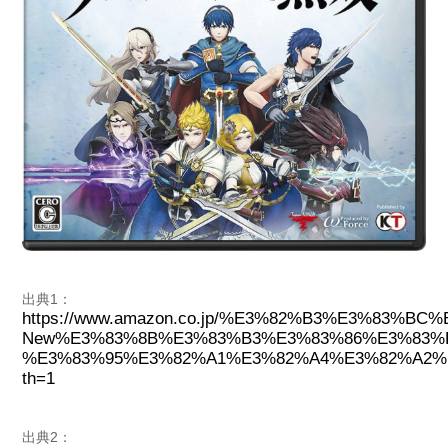
出典1：
https://www.amazon.co.jp/%E3%82%B3%E3%8
New%E3%83%8B%E3%83%B3%E3%83%86%E3%83%
%E3%83%95%E3%82%A1%E3%82%A4%E3%82%A2%
th=1
出典2：