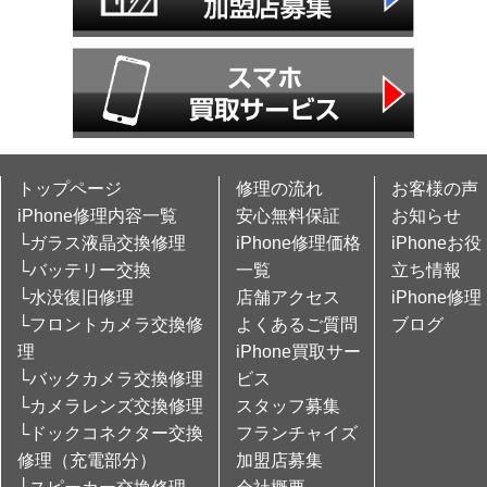
トップページ
修理の流れ
お客様の声
iPhone修理内容一覧
安心無料保証
お知らせ
└ガラス液晶交換修理
iPhone修理価格
iPhoneお役
└バッテリー交換
一覧
立ち情報
└水没復旧修理
店舗アクセス
iPhone修理
└フロントカメラ交換修
よくあるご質問
ブログ
理
iPhone買取サー
└バックカメラ交換修理
ビス
└カメラレンズ交換修理
スタッフ募集
└ドックコネクター交換
フランチャイズ
修理（充電部分）
加盟店募集