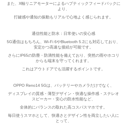
また、X軸リニアモーターによるハプティックフィードバックに
より、
打鍵感や通知の振動もリアルで心地よく感じられます。
通信性能と防水：日常使いの安心感
5G通信はもちろん、Wi-Fi 6やBluetooth 5.2にも対応しており、
安定かつ高速な接続が可能です。
さらにIP65の防塵・防滴性能を備えており、突然の雨やホコリ
からも端末を守ってくれます。
これはアウトドアでも活躍するポイントです。
OPPO Reno14 5Gは、バッテリーやカメラだけでなく、
ディスプレイの質感・薄型デザイン・快適な操作感・ステレオ
スピーカー・安心の防水性能
など、
全体的にバランスの取れた高コスパスマホです。
毎日使うスマホとして、快適さとデザイン性を両立したい人に
とって、