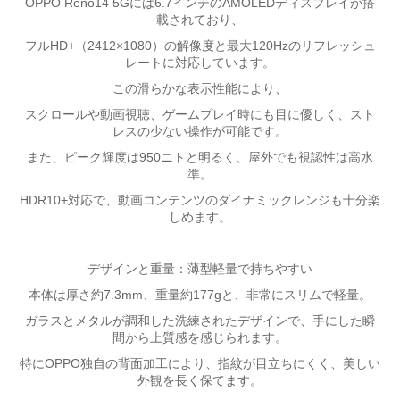
OPPO Reno14 5Gには6.7インチのAMOLEDディスプレイが搭
載されており、
フルHD+（2412×1080）の解像度と最大120Hzのリフレッシュ
レートに対応しています。
この滑らかな表示性能により、
スクロールや動画視聴、ゲームプレイ時にも目に優しく、スト
レスの少ない操作が可能です。
また、ピーク輝度は950ニトと明るく、屋外でも視認性は高水
準。
HDR10+対応で、動画コンテンツのダイナミックレンジも十分楽
しめます。
デザインと重量：薄型軽量で持ちやすい
本体は厚さ約7.3mm、重量約177gと、非常にスリムで軽量。
ガラスとメタルが調和した洗練されたデザインで、手にした瞬
間から上質感を感じられます。
特にOPPO独自の背面加工により、指紋が目立ちにくく、美しい
外観を長く保てます。