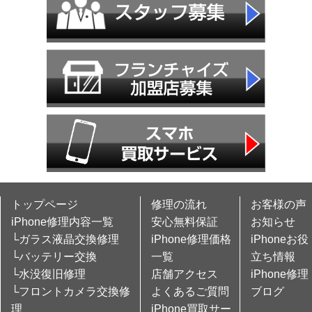
トップページ
修理の流れ
お客様の声
iPhone修理内容一覧
安心無料保証
お知らせ
└ガラス液晶交換修理
iPhone修理価格
iPhoneお役
└バッテリー交換
一覧
立ち情報
└水没復旧修理
店舗アクセス
iPhone修理
└フロントカメラ交換修
よくあるご質問
ブログ
理
iPhone買取サー