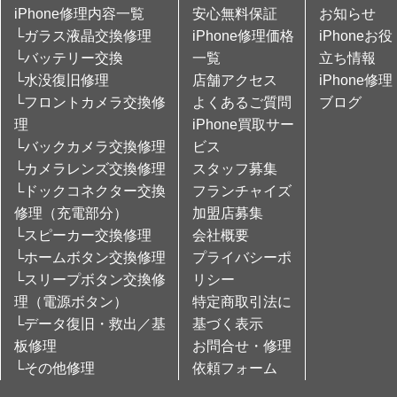
iPhone修理内容一覧
安心無料保証
お知らせ
└ガラス液晶交換修理
iPhone修理価格
iPhoneお役
└バッテリー交換
一覧
立ち情報
└水没復旧修理
店舗アクセス
iPhone修理
└フロントカメラ交換修
よくあるご質問
ブログ
理
iPhone買取サー
└バックカメラ交換修理
ビス
└カメラレンズ交換修理
スタッフ募集
└ドックコネクター交換
フランチャイズ
修理（充電部分）
加盟店募集
└スピーカー交換修理
会社概要
└ホームボタン交換修理
プライバシーポ
└スリープボタン交換修
リシー
理（電源ボタン）
特定商取引法に
└データ復旧・救出／基
基づく表示
板修理
お問合せ・修理
└その他修理
依頼フォーム