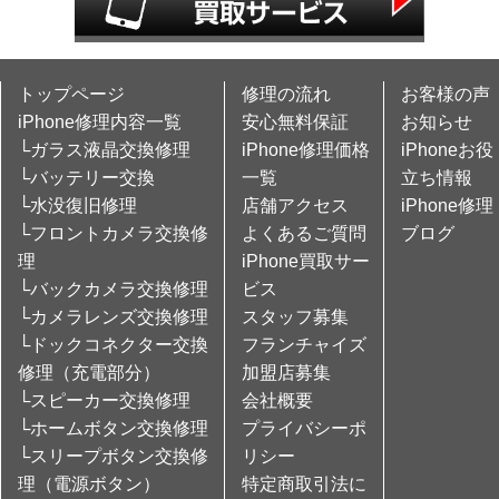
トップページ
修理の流れ
お客様の声
iPhone修理内容一覧
安心無料保証
お知らせ
└ガラス液晶交換修理
iPhone修理価格
iPhoneお役
└バッテリー交換
一覧
立ち情報
└水没復旧修理
店舗アクセス
iPhone修理
└フロントカメラ交換修
よくあるご質問
ブログ
理
iPhone買取サー
└バックカメラ交換修理
ビス
└カメラレンズ交換修理
スタッフ募集
└ドックコネクター交換
フランチャイズ
修理（充電部分）
加盟店募集
└スピーカー交換修理
会社概要
└ホームボタン交換修理
プライバシーポ
└スリープボタン交換修
リシー
理（電源ボタン）
特定商取引法に