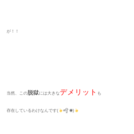
が！！
デメリット
脱獄
当然、この
には大きな
も
存在しているわけなんです(
◉ਊ ◉)