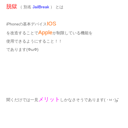
脱獄
（ 別名
JailBreak
） とは
IOS
iPhoneの基本デバイス
Apple
を改造することで
が制限している機能を
使用できるようにすること！！
であります(ΦωΦ)
メリット
聞くだけでは一見
しかなさそうであります( ･ㅂ･)و ̑̑