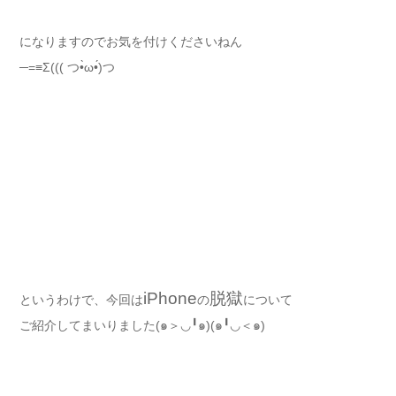
になりますのでお気を付けくださいねん
─=≡Σ((( つ•̀ω•́)つ
iPhone
脱獄
というわけで、今回は
の
について
ご紹介してまいりました(๑＞◡╹๑)(๑╹◡＜๑)