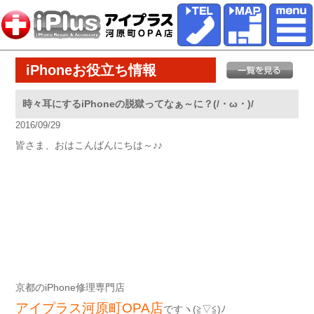
iPhoneお役立ち情報
時々耳にするiPhoneの脱獄ってなぁ～に？(/・ω・)/
2016/09/29
皆さま、おはこんばんにちは～♪♪
京都のiPhone修理専門店
アイプラス河原町OPA店
ですヽ(≧▽≦)ﾉ