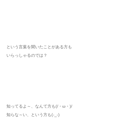
という言葉を聞いたことがある方も
いらっしゃるのでは？
知ってるよ～、なんて方も(/・ω・)/
知らな～い、という方も(-_-)