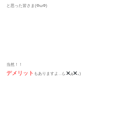
と思った皆さま(ΦωΦ)
当然！！
デメリット
もありますよ…(｡
д
｡)