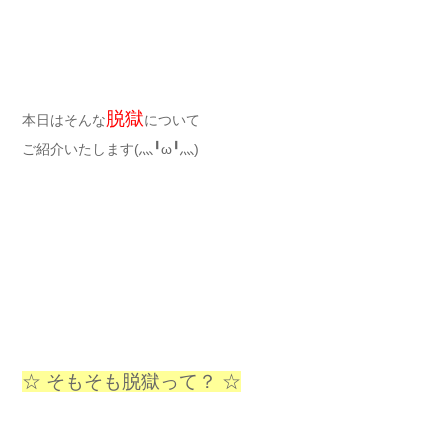
脱獄
本日はそんな
について
ご紹介いたします(灬╹ω╹灬)
☆ そもそも脱獄って？ ☆