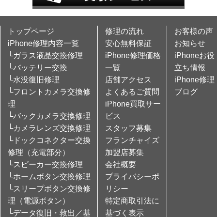
トップページ
修理の流れ
お客様の声
iPhone修理内容一覧
安心無料保証
お知らせ
└ガラス液晶交換修理
iPhone修理価格
iPhoneお役
└バッテリー交換
一覧
立ち情報
└水没復旧修理
店舗アクセス
iPhone修理
└フロントカメラ交換修
よくあるご質問
ブログ
理
iPhone買取サー
└バックカメラ交換修理
ビス
└カメラレンズ交換修理
スタッフ募集
└ドックコネクター交換
フランチャイズ
修理（充電部分）
加盟店募集
└スピーカー交換修理
会社概要
└ホームボタン交換修理
プライバシーポ
└スリープボタン交換修
リシー
理（電源ボタン）
特定商取引法に
└データ復旧・救出／基
基づく表示