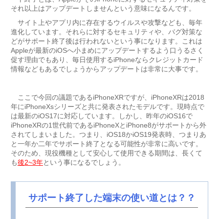
それ以上はアップデートしませんという意味になるんです。
サイト上やアプリ内に存在するウイルスや攻撃なども、毎年
進化しています。それらに対するセキュリティや、バグ対策な
どがサポート終了後は行われないという事になります。これは
Appleが最新のiOSへ小まめにアップデートするよう口うるさく
促す理由でもあり、毎日使用するiPhoneならクレジットカード
情報などもあるでしょうからアップデートは非常に大事です。
ここで今回の議題であるiPhoneXRですが、iPhoneXRは2018
年にiPhoneXsシリーズと共に発表されたモデルです。現時点で
は最新のiOS17に対応しています。しかし、昨年のiOS16で
iPhoneXRの1世代前であるiPhoneXとiPhone8がサポートから外
されてしまいました。つまり、iOS18かiOS19発表時、つまりあ
と一年か二年でサポート終了となる可能性が非常に高いです。
そのため、現役機種として安心して使用できる期間は、長くて
も
後2~3年
という事になるでしょう。
サポート終了した端末の使い道とは？？