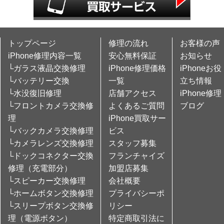
トップページ
修理の流れ
お客様の声
iPhone修理内容一覧
安心無料保証
お知らせ
└ガラス液晶交換修理
iPhone修理価格
iPhoneお役
└バッテリー交換
一覧
立ち情報
└水没復旧修理
店舗アクセス
iPhone修理
└フロントカメラ交換修
よくあるご質問
ブログ
理
iPhone買取サー
└バックカメラ交換修理
ビス
└カメラレンズ交換修理
スタッフ募集
└ドックコネクター交換
フランチャイズ
修理（充電部分）
加盟店募集
└スピーカー交換修理
会社概要
└ホームボタン交換修理
プライバシーポ
└スリープボタン交換修
リシー
理（電源ボタン）
特定商取引法に