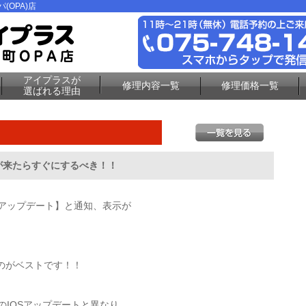
(OPA)店
アイプラスが
修理内容一覧
修理価格一覧
選ばれる理由
が来たらすぐにするべき！！
定アップデート】と通知、表示が
のがベストです！！
上のIOSアップデートと異なり