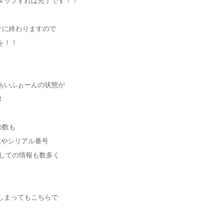
タップすれば完了です！！
ぐに終わりますので
を！！
あいふぉーんの状態が
！
の数も
B数やシリアル番号
eに対しての情報も数多く
しまってもこちらで