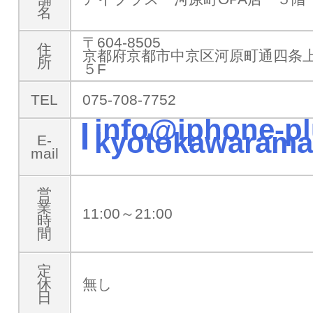
名
〒604-8505
住
京都府京都市中京区河原町通四条上
所
５F
TEL
075-708-7752
info@iphone-pl
kyotokawarama
E-
mail
営
業
11:00～21:00
時
間
定
休
無し
日