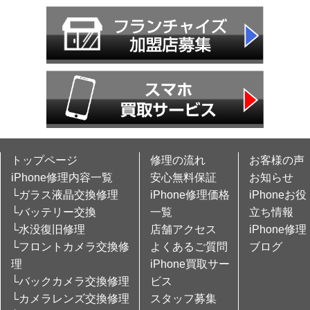
トップページ
修理の流れ
お客様の声
iPhone修理内容一覧
安心無料保証
お知らせ
└ガラス液晶交換修理
iPhone修理価格
iPhoneお役
└バッテリー交換
一覧
立ち情報
└水没復旧修理
店舗アクセス
iPhone修理
└フロントカメラ交換修
よくあるご質問
ブログ
理
iPhone買取サー
└バックカメラ交換修理
ビス
└カメラレンズ交換修理
スタッフ募集