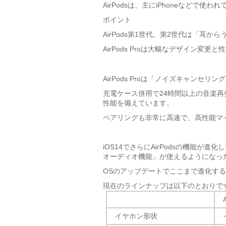
AirPodsは、主にiPhoneなどで
ポイント
AirPods第1世代、第2世代は「耳
AirPods Proは大幅なデザイン変
AirPods Proは「
ノイズキャンセリング
充電ケース併用で
24時間以上の音楽再
性能
を備えています。
ペアリングも非常に高速
で、
高性能マ
iOS14でさらにAirPodsの機能
オーディオ機能」
が使えるようになっ
OSのアップデートでここまで進化す
現在のラインナップは以下のとおりで
イヤホン形状