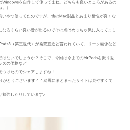
Windowsを自作して使ってまね。どちらも良いところがあるの
ね。）
良いやつ使ってたのですが、他のMac製品とあまり相性が良くな
になるくらい良い音が出るのでその点はめっちゃ気に入ってまし
rPods3（第三世代）が発売直近と言われていて、リーク画像など
はないでしょうか？そこで、今回は今までのAirPodsを振り返
ッズの価格など
見つけたのでシェアしますね！
りがとうございます＾＾綺麗にまとまったサイトは見やすくて
り勉強したりしています♪