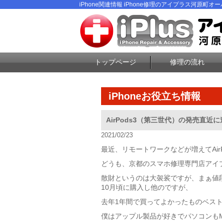
iPhone関連情報 iPhone修理のアイプラス河原町オーパ
トップページ
修理の流れ
iPhoneお役立ち情報
AirPods3（第三世代）の発売直近
2021/02/23
最近、リモートワークなどが増えてAir
どうも、京都のスマホ修理専門店アイ
散財というのは大袈裟ですが、まぁ値
10月頃に購入し他のですが、
去年1年間で買ってよかったものベス
僕はアップル製品が好きでパソコンもMac