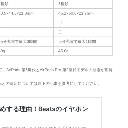
1種類
3種類
53.5×44.3×21.3mm
45.2×60.6×21.7mm
×
〇
×
〇
15分充電で最大3時間
5分充電で最大1時間
40g
45.6g
て、
AirPods 第3世代
と
AirPods Pro 第2世代モデル
の登場が期待
irPodsとの違いについては以下の記事を参考にしてください。