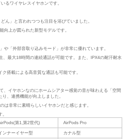
使われているワイヤレスイヤホンです。
からうどん」と言われつつも注目を浴びていました。
更と性能向上が図られた新型モデルです。
」や「
外部音取り込みモード
」が非常に優れています。
生
、
最大18時間の連続通話
が可能です。また、
IPX4の耐汗耐水
イク搭載
による高音質な通話も可能です。
が進化して、イヤホンなのにホームシアター感覚の音が味わえる「
空間
たり、
連携機能
が向上しました。
るのは非常に素晴らしいイヤホンだと感じます。
す。
AirPods(第1,第2世代)
AirPods Pro
インナーイヤー型
カナル型