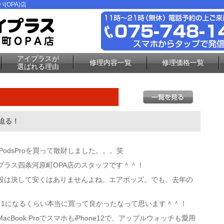
(OPA)店
アイプラスが
修理内容一覧
修理価格一覧
選ばれる理由
に迫る！
PodsProを買って散財しました。。。笑
プラス四条河原町OPA店のスタッフです＾＾！
段は決して安くはありませんよね。エアポッズ。でも、去年の
ト1になるくらい本当に買って良かったなって思います＾＾！
Book ProでスマホもiPhone12で、アップルウォッチも愛用