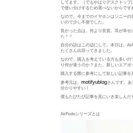
してます。（でもやはりデスクトップは
で使い分けするため選べないからです
なので、今までのイヤホンはソニーの
いので少し不便でした。
良かった点は、何より音質。耳が幸せ
た＾＾
自分の話はこの辺にして。本日は、Ai
たくさん出回ってきました。
なので、購入を考えている方も多いので
り何が違うのか？また、新しいエアポ
購入する際に参考にして欲しい記事を
motifyublog
参考元は、
さんです。あ
分かりやすい！
僕もたびたび記事を見にいき楽しんだ
AirPodsシリーズとは