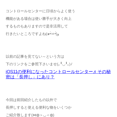
コントロールセンターに日頃からよく使う
機能がある場合は使い勝手が大きく向上
するものもありますので是非活用して
行きたいところですよね(๑•̀ㅂ•́)و
以前の記事を見てない～という方は
下のリンクをご参照下さいませ(｡╹◡╹｡)ﾉ
iOS11の便利になったコントロールセンター♬その秘
密は「長押し」にあり？
今回は前回紹介したもの以外で
長押しすると使える便利な物をいくつか
ご紹介致します(⋈◍＞◡＜◍)