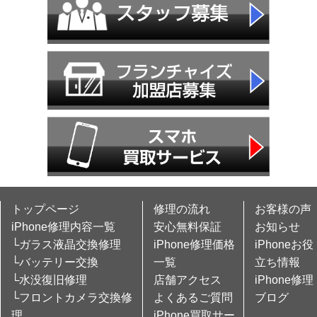
トップページ
修理の流れ
お客様の声
iPhone修理内容一覧
安心無料保証
お知らせ
└ガラス液晶交換修理
iPhone修理価格
iPhoneお役
└バッテリー交換
一覧
立ち情報
└水没復旧修理
店舗アクセス
iPhone修理
└フロントカメラ交換修
よくあるご質問
ブログ
理
iPhone買取サー