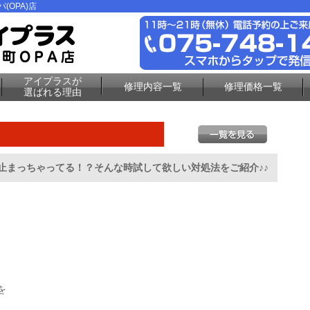
(OPA)店
アイプラスが
修理内容一覧
修理価格一覧
選ばれる理由
ま止まっちゃってる！？そんな時試して欲しい対処法をご紹介♪♪
を