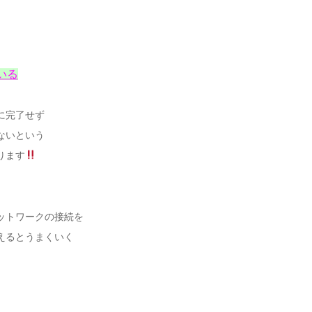
いる
に完了せず
ないという
ります
ットワークの接続を
えるとうまくいく