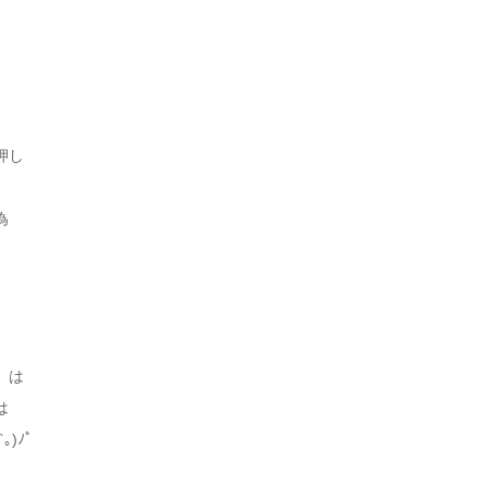
押し
為
」は
は
)ﾉﾟ