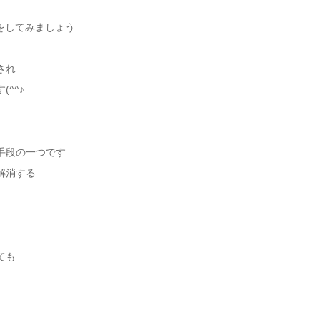
Fをしてみましょう
され
^^♪
手段の一つです
解消する
ても