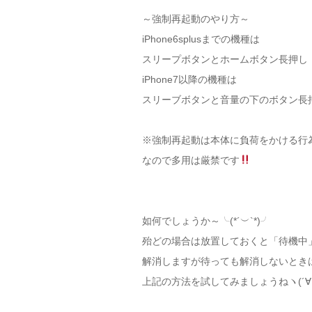
～強制再起動のやり方～
iPhone6splusまでの機種は
スリープボタンとホームボタン長押し
iPhone7以降の機種は
スリーブボタンと音量の下のボタン長
※強制再起動は本体に負荷をかける行
なので多用は厳禁です
如何でしょうか～╰(*´︶`*)╯
殆どの場合は放置しておくと「待機中
解消しますが待っても解消しないとき
上記の方法を試してみましょうねヽ(´∀`｡