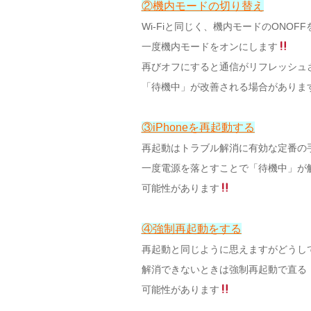
②機内モードの切り替え
Wi-Fiと同じく、機内モードのONOF
一度機内モードをオンにします
再びオフにすると通信がリフレッシュ
「待機中」が改善される場合があります(
③iPhoneを再起動する
再起動はトラブル解消に有効な定番の
一度電源を落とすことで「待機中」が
可能性があります
④強制再起動をする
再起動と同じように思えますがどうし
解消できないときは強制再起動で直る
可能性があります