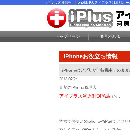
iPhone関連情報 iPhone修理のアイプラス河原町オーパ
トップページ
修理の流れ
iPhoneお役立ち情報
iPhoneのアプリが「待機中」のま
2018/02/24
京都のiPhone修理店
アイプラス河原町OPA店
です♪
皆様でお使いのiphoneやiPadでアプリ
新しくアップデートもしくは新たに